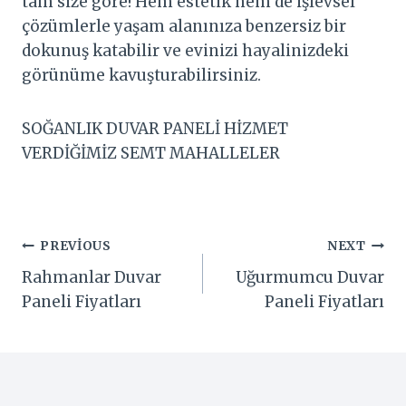
tam size göre! Hem estetik hem de işlevsel
çözümlerle yaşam alanınıza benzersiz bir
dokunuş katabilir ve evinizi hayalinizdeki
görünüme kavuşturabilirsiniz.
SOĞANLIK DUVAR PANELİ HİZMET
VERDİĞİMİZ SEMT MAHALLELER
Yazı
PREVIOUS
NEXT
Rahmanlar Duvar
Uğurmumcu Duvar
gezinmesi
Paneli Fiyatları
Paneli Fiyatları