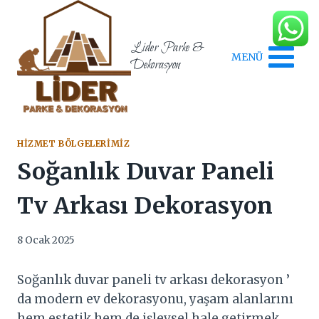
Skip
to
content
Lider Parke &
MENÜ
Dekorasyon
HIZMET BÖLGELERIMIZ
Soğanlık Duvar Paneli
Tv Arkası Dekorasyon
8 Ocak 2025
Soğanlık duvar paneli tv arkası dekorasyon ’
da modern ev dekorasyonu, yaşam alanlarını
hem estetik hem de işlevsel hale getirmek