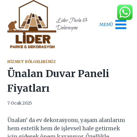
Skip
to
content
Lider Parke &
MENÜ
Dekorasyon
HIZMET BÖLGELERIMIZ
Ünalan Duvar Paneli
Fiyatları
7 Ocak 2025
Ünalan’ da ev dekorasyonu, yaşam alanlarını
hem estetik hem de işlevsel hale getirmek
için giderek önem kazanıyor. Özellikle