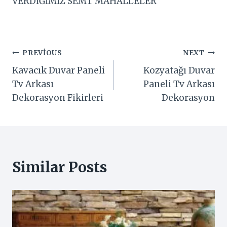
VERDİĞİMİZ SEMT MAHALLELER
Yazı
PREVIOUS
NEXT
Kavacık Duvar Paneli
Kozyatağı Duvar
gezinmesi
Tv Arkası
Paneli Tv Arkası
Dekorasyon Fikirleri
Dekorasyon
Similar Posts