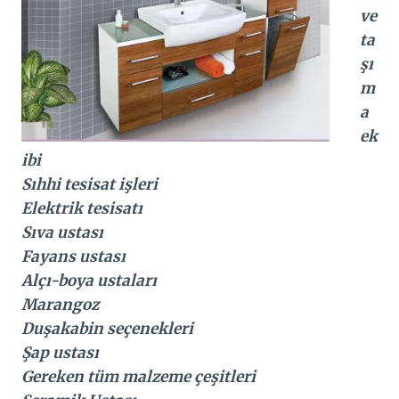
ve
ta
şı
m
a
ek
ibi
Sıhhi tesisat işleri
Elektrik tesisatı
Sıva ustası
Fayans ustası
Alçı-boya ustaları
Marangoz
Duşakabin seçenekleri
Şap ustası
Gereken tüm malzeme çeşitleri