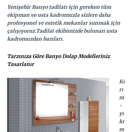
Yenişehir Banyo tadilatı için gereken tüm
ekipman ve usta kadromuzla sizlere daha
profesyonel ve estetik mekanlar sunmak için
çalışıyoruz.Tadilat ekibimizde bulunan usta
kadromuzdan bazıları.
Tarzınıza Göre Banyo Dolap Modelleriniz
Tasarlanır
Kı
rı
m
-
yı
kı
m