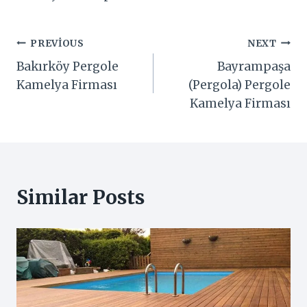
Yazı
PREVIOUS
NEXT
Bakırköy Pergole
Bayrampaşa
gezinmesi
Kamelya Firması
(Pergola) Pergole
Kamelya Firması
Similar Posts