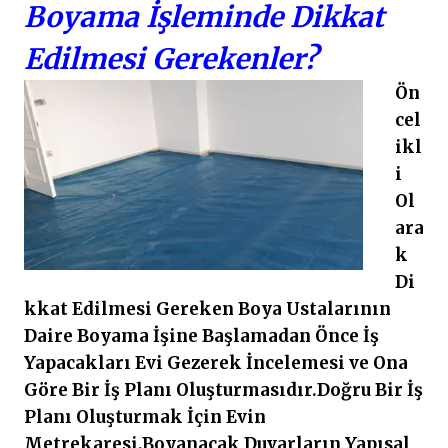
Boyama İşleminde Dikkat
Edilmesi Gerekenler?
Ön
cel
ikl
i
Ol
ara
k
Di
kkat Edilmesi Gereken Boya Ustalarının
Daire Boyama İşine Başlamadan Önce İş
Yapacakları Evi Gezerek İncelemesi ve Ona
Göre Bir İş Planı Oluşturmasıdır.Doğru Bir İş
Planı Oluşturmak İçin Evin
Metrekaresi,Boyanacak Duvarların Yapısal