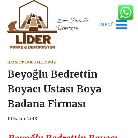
Skip
to
content
Lider Parke &
MENÜ
Dekorasyon
HIZMET BÖLGELERIMIZ
Beyoğlu Bedrettin
Boyacı Ustası Boya
Badana Firması
10 Kasım 2018