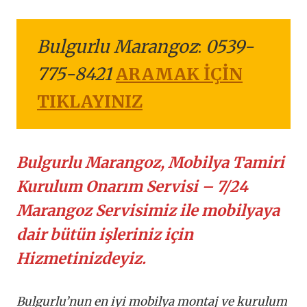
Bulgurlu Marangoz
:
0539-
775-8421
ARAMAK İÇİN
TIKLAYINIZ
Bulgurlu Marangoz, Mobilya Tamiri
Kurulum Onarım Servisi – 7/24
Marangoz Servisimiz ile mobilyaya
dair bütün işleriniz için
Hizmetinizdeyiz.
Bulgurlu’nun en iyi mobilya montaj ve kurulum