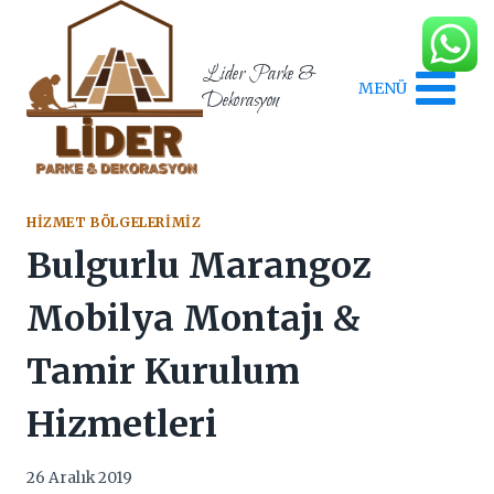
Skip
to
content
Lider Parke &
MENÜ
Dekorasyon
HIZMET BÖLGELERIMIZ
Bulgurlu Marangoz
Mobilya Montajı &
Tamir Kurulum
Hizmetleri
26 Aralık 2019