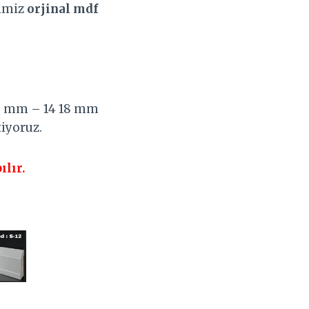
rimiz
orjinal mdf
 12 mm – 14 18 mm
tiyoruz.
ılır.