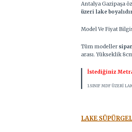
Antalya Gazipaşa öz
üzeri lake boyalıdır
Model Ve Fiyat Bilgis
Tüm modeller
sipar
arası. Yükseklik 8cm
İstediğiniz Metr
1.SINIF MDF ÜZERİ LA
LAKE SÜPÜRGEL