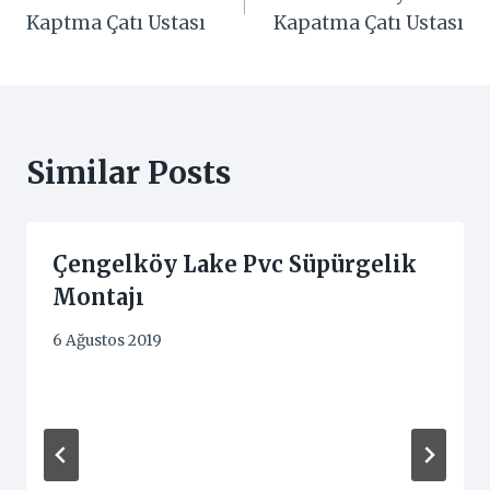
gezinmesi
Kaptma Çatı Ustası
Kapatma Çatı Ustası
Similar Posts
Çengelköy Lake Pvc Süpürgelik
Montajı
6 Ağustos 2019