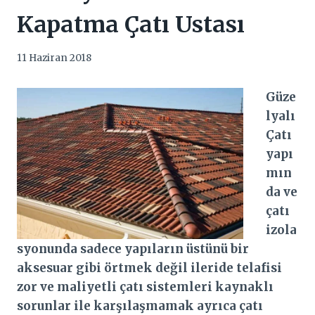
Kapatma Çatı Ustası
11 Haziran 2018
Güze
lyalı
Çatı
yapı
mın
da ve
çatı
izola
syonunda sadece yapıların üstünü bir
aksesuar gibi örtmek değil ileride telafisi
zor ve maliyetli çatı sistemleri kaynaklı
sorunlar ile karşılaşmamak ayrıca çatı