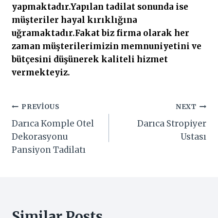
yapmaktadır.Yapılan tadilat sonunda ise
müşteriler hayal kırıklığına
uğramaktadır.Fakat biz firma olarak her
zaman müşterilerimizin memnuniyetini ve
bütçesini düşünerek kaliteli hizmet
vermekteyiz.
Yazı
PREVIOUS
NEXT
Darıca Komple Otel
Darıca Stropiyer
gezinmesi
Dekorasyonu
Ustası
Pansiyon Tadilatı
Similar Posts