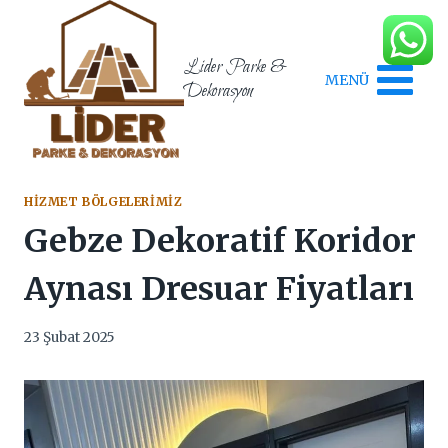
Skip
to
content
Lider Parke &
MENÜ
Dekorasyon
HIZMET BÖLGELERIMIZ
Gebze Dekoratif Koridor
Aynası Dresuar Fiyatları
23 Şubat 2025