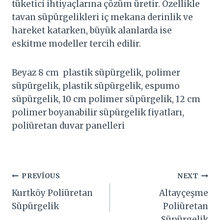
tüketici ihtiyaçlarına çözüm üretir. Özellikle
tavan süpürgelikleri iç mekana derinlik ve
hareket katarken, büyük alanlarda ise
eskitme modeller tercih edilir.
Beyaz 8 cm plastik süpürgelik, polimer
süpürgelik, plastik süpürgelik, espumo
süpürgelik, 10 cm polimer süpürgelik, 12 cm
polimer boyanabilir süpürgelik fiyatları,
poliüretan duvar panelleri
Yazı
PREVIOUS
NEXT
Kurtköy Poliüretan
Altayçeşme
gezinmesi
Süpürgelik
Poliüretan
Süpürgelik