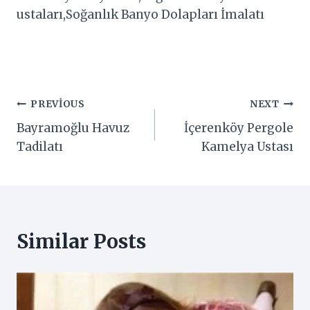
ustaları,Soğanlık Banyo Dolapları İmalatı
Yazı
PREVIOUS
NEXT
Bayramoğlu Havuz
İçerenköy Pergole
gezinmesi
Tadilatı
Kamelya Ustası
Similar Posts