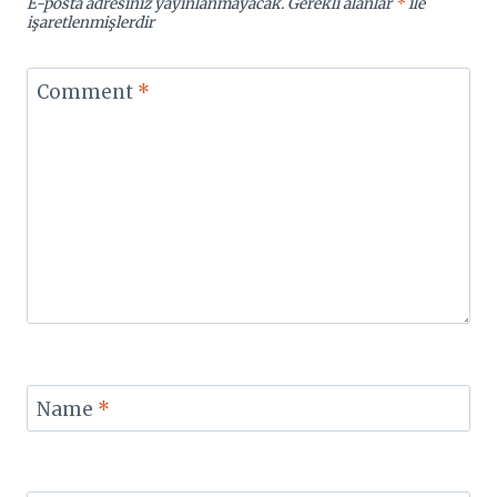
E-posta adresiniz yayınlanmayacak.
Gerekli alanlar
*
ile
işaretlenmişlerdir
Comment
*
Name
*