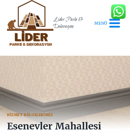
Skip
to
content
Lider Parke &
MENÜ
Dekorasyon
HIZMET BÖLGELERIMIZ
Esenevler Mahallesi