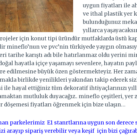
uygun fiyatları ile a
ve ithal plastik yer
bulunduğunuz mekan
yıllarca yaşayacaksı
rojeler için konut tipi üründür mutfaklarda üstü kap
lir mineflo’nun ve pvc’nin türkiyede yaygın olması
i tarihe karıştı adı bile hatırlanmaz oldu yerini min
doğal hayatla içiçe yaşamayı sevenlere, hayatın pay
ore edilmesine büyük özen göstermekteyiz. Her zama
akla birlikde yenilikleri yakından takip ederek si
ile hayal ettiğiniz tüm dekoratif ihtiyaçlarınızı yıll
amaktan mutluluk duyacağız.. mineflo çeşitleri, ye
r döşemesi fiyatları öğrenmek için bize ulaşın…
an parkelerimiz E1 stanrtlarına uygun son derece s
izi arayıp sipariş verebilir veya keşif için bizi çağırab