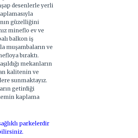
hşap desenlerle yerli
 kaplamasıyla
ın güzelliğini
nız mineflo ev ve
alı balkon iş
yla muşambaların ve
efloya bıraktı.
laşıldığı mekanların
n kalitenin ve
zlere sunmaktayız.
arın getirdiği
r zemin kaplama
ağlıklı parkelerdir
ilirsiniz.