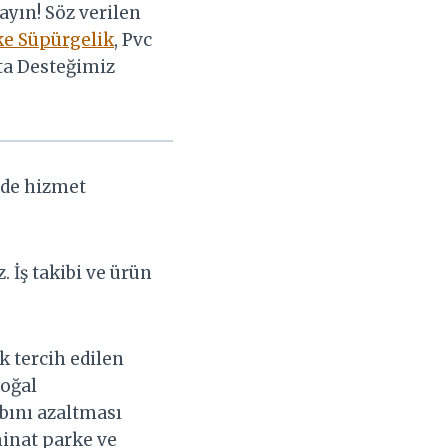
ayın! Söz verilen
e Süpürgelik
, Pvc
sta Desteğimiz
nde hizmet
 İş takibi ve ürün
 tercih edilen
Doğal
bını azaltması
minat parke ve