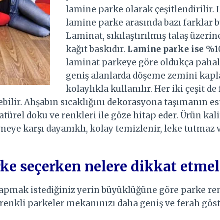
lamine parke olarak çeşitlendirilir.
lamine parke arasında bazı farklar 
Laminat, sıkılaştırılmış talaş üzeri
kağıt baskıdır.
Lamine parke ise
%10
laminat parkeye göre oldukça pahal
geniş alanlarda döşeme zemini kapl
kolaylıkla kullanılır. Her iki çeşit de
ebilir. Ahşabın sıcaklığını dekorasyona taşımanın es
natürel doku ve renkleri ile göze hitap eder. Ürün kal
eye karşı dayanıklı, kolay temizlenir, leke tutmaz v
ke seçerken nelere dikkat etmel
apmak istediğiniz yerin büyüklüğüne göre parke re
 renkli parkeler mekanınızı daha geniş ve ferah göst