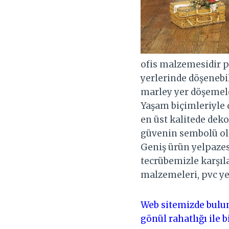
ofis malzemesidir p
yerlerinde döşenebi
marley yer döşemeler
Yaşam biçimleriyle 
en üst kalitede dek
güvenin sembolü olm
Geniş ürün yelpazesi 
tecrübemizle karşıl
malzemeleri, pvc ye
Web sitemizde bulun
gönül rahatlığı ile b