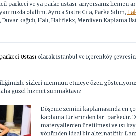
cil parkeci ve ya parke ustası arıyorsanız hemen ar
anınızda olallım. Ayrıca Sistre Cila, Parke Silim,
Lak
, Duvar kağıdı, Halı, Halıflekx, Merdiven Kaplama U
parkeci Ustası
olarak İstanbul ve İçerenköy çevresi
ciliğimizle sizleri memnun etmeye özen gösteriyoruz.
 daha güzel hizmet sunmaktayız.
Döşeme zemini kaplamasında en çok
kaplama türlerinden biri parkedir. 
materyallerden üretilmesi ve ısı kay
yönünden ideal bir alternatiftir. La