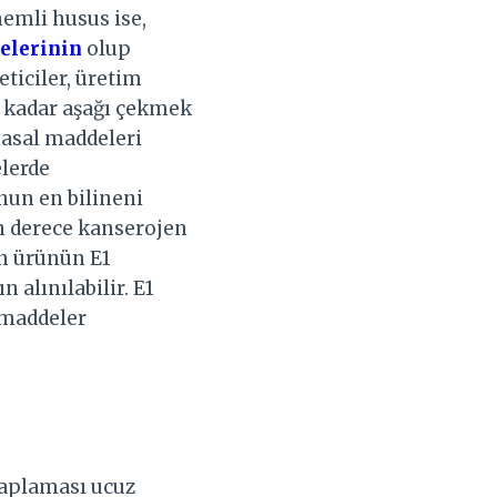
emli husus ise,
gelerinin
olup
eticiler, üretim
i kadar aşağı çekmek
yasal maddeleri
elerde
unun en bilineni
on derece kanserojen
an ürünün E1
n alınılabilir. E1
k maddeler
kaplaması ucuz