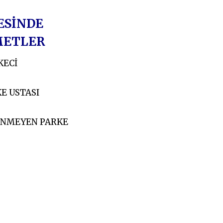
ESİNDE
METLER
KECİ
E USTASI
ENMEYEN PARKE