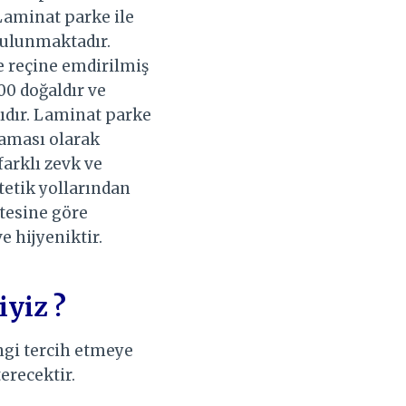
 Laminat parke ile
bulunmaktadır.
ne reçine emdirilmiş
0 doğaldır ve
ıdır. Laminat parke
aması olarak
 farklı zevk ve
tetik yollarından
itesine göre
e hijyeniktir.
iyiz ?
ngi tercih etmeye
erecektir.