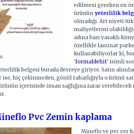
edilmesi gereken en ön
ürünün
yeterlilik bel
olmadığı. Art niyeti tük
maliyetlerini olabildiğ
adına bazı yasaklı kim
özellikle laminat park
kullanabiliyorlar ki, b
‘
formaldehit
’ isimli s
eterlilik belgesi burada devreye giriyor. Satın alınıl
r ise, hiç çekinmeden, gönül rahatlığıyla o ürünü satı
o ürünün içerisinde insan sağlığına zarar verebilece
r.
ineflo Pvc Zemin kaplama
Mineflo ve pvc yer 